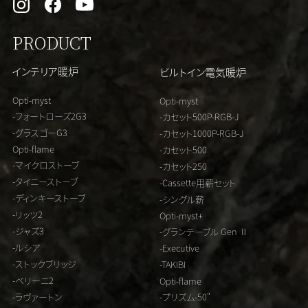
PRODUCT
インテリア暖炉
ビルトイン電気暖炉
Opti-myst
Opti-myst
-フォートローズ2G3
-カセット500P-RGB-J
-グラスゴーG3
-カセット1000P-RGB-J
Opti-flame
-カセット500
-マイクロストーブ
-カセット250
-タイニーストーブ
-Cassette用薪セット
-ディンキーストーブ
-シングル薪
-リッツ2
Opti-myst+
-ジャズ3
-グランテーブル Gen Ⅱ
-ルシア
-Executive
-ストックブリッジ
-TAKIBI
-ベリーニ2
Opti-flame
-ラヴァートン
-プリズム-50"