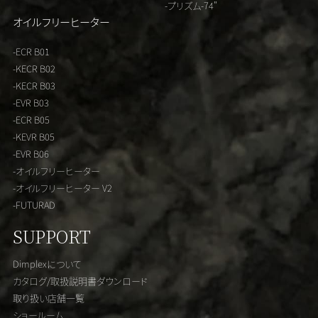
-プリズム-74"
オイルフリーヒーター
-ECR B01
-KECR B02
-KECR B03
-EVR B03
-ECR B05
-KEVR B05
-EVR B06
-オイルフリーヒーター
-オイルフリーヒーター V2
-FUTURAD
SUPPORT
Dimplexについて
カタログ/取扱説明書ダウンロード
取り扱い店舗一覧
ショールーム