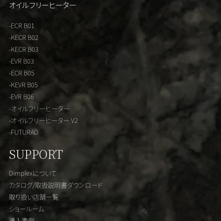
オイルフリーヒーター
-ECR B01
-KECR B02
-KECR B03
-EVR B03
-ECR B05
-KEVR B05
-EVR B06
-オイルフリーヒーター
-オイルフリーヒーター V2
-FUTURAD
SUPPORT
Dimplexについて
カタログ/取扱説明書ダウンロード
取り扱い店舗一覧
ショールーム
導入事例