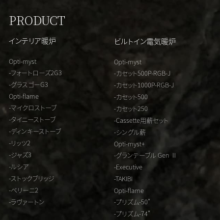
PRODUCT
インテリア暖炉
ビルトイン電気暖炉
Opti-myst
Opti-myst
-フォートローズ2G3
-カセット500P-RGB-J
-グラスゴーG3
-カセット1000P-RGB-J
Opti-flame
-カセット500
-マイクロストーブ
-カセット250
-タイニーストーブ
-Cassette用薪セット
-ディンキーストーブ
-シングル薪
-リッツ2
Opti-myst+
-ジャズ3
-グランテーブル Gen Ⅱ
-ルシア
-Executive
-ストックブリッジ
-TAKIBI
-ベリーニ2
Opti-flame
-ラヴァートン
-プリズム-50"
-プリズム-74"