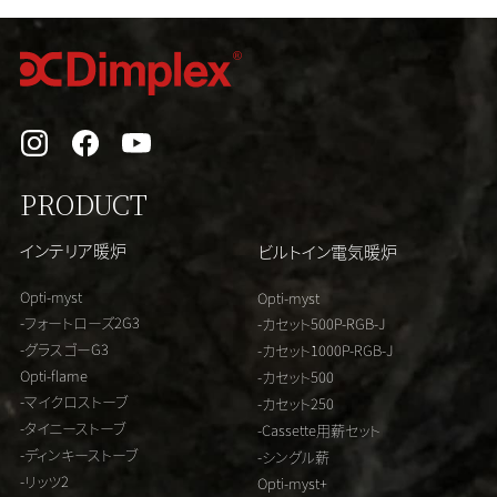
PRODUCT
インテリア暖炉
ビルトイン電気暖炉
Opti-myst
Opti-myst
-フォートローズ2G3
-カセット500P-RGB-J
-グラスゴーG3
-カセット1000P-RGB-J
Opti-flame
-カセット500
-マイクロストーブ
-カセット250
-タイニーストーブ
-Cassette用薪セット
-ディンキーストーブ
-シングル薪
-リッツ2
Opti-myst+