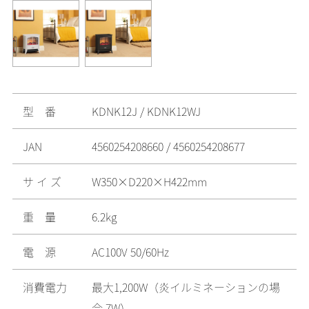
型 番
KDNK12J / KDNK12WJ
JAN
4560254208660 / 4560254208677
サ イ ズ
W350×D220×H422mm
重 量
6.2kg
電 源
AC100V 50/60Hz
消費電力
最大1,200W（炎イルミネーションの場
合 7W）​