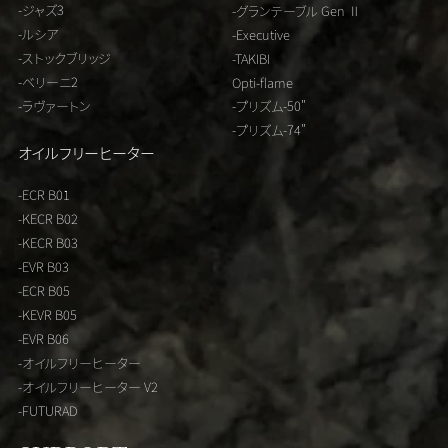
-ジャズ3
-グランテーブル Gen Ⅱ
-ルシア
-Executive
-ストックブリッジ
-TAKIBI
-ベリーニ2
Opti-flame
-ラヴァートン
-プリズム-50"
-プリズム-74"
オイルフリーヒーター
-ECR B01
-KECR B02
-KECR B03
-EVR B03
-ECR B05
-KEVR B05
-EVR B06
-オイルフリーヒーター
-オイルフリーヒーター V2
-FUTURAD