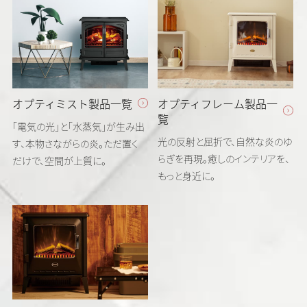
オプティミスト製品一覧
オプティフレーム製品一
覧
「電気の光」と「水蒸気」が生み出
光の反射と屈折で、自然な炎のゆ
す、本物さながらの炎。ただ置く
らぎを再現。癒しのインテリアを、
だけで、空間が上質に。
もっと身近に。