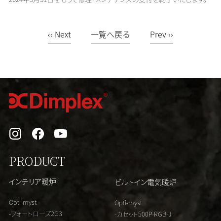
‹‹ Next
一覧へ戻る
Prev ››
PRODUCT
インテリア暖炉
ビルトイン電気暖炉
Opti-myst
Opti-myst
-フォートローズ2G3
-カセット500P-RGB-J