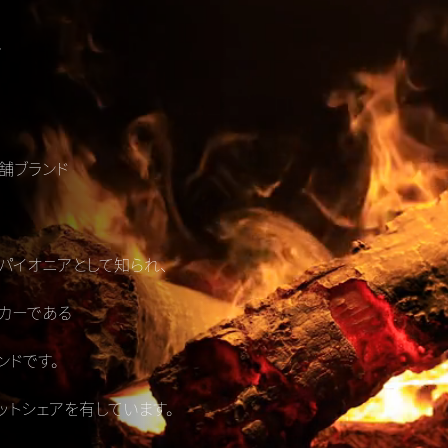
て
老舗ブランド
パイオニアとして知られ、
カーである
ンドです。
ットシェアを有しています。