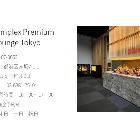
implex Premium
ounge Tokyo
07-0052
京都港区赤坂7-1-1
山安田ビルB1F
L：03-6381-7510
業時間：10：00～17：00
完全予約制
休日：土日・祝日