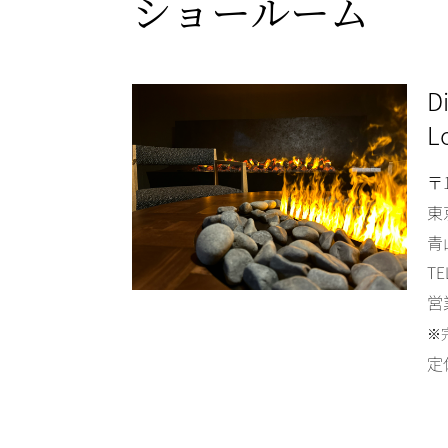
ショールーム
D
L
〒1
東
青
TE
営
※
定