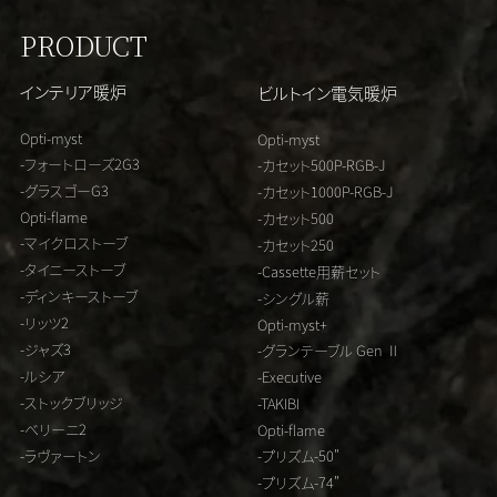
PRODUCT
インテリア暖炉
ビルトイン電気暖炉
Opti-myst
Opti-myst
-フォートローズ2G3
-カセット500P-RGB-J
-グラスゴーG3
-カセット1000P-RGB-J
Opti-flame
-カセット500
-マイクロストーブ
-カセット250
-タイニーストーブ
-Cassette用薪セット
-ディンキーストーブ
-シングル薪
-リッツ2
Opti-myst+
-ジャズ3
-グランテーブル Gen Ⅱ
-ルシア
-Executive
-ストックブリッジ
-TAKIBI
-ベリーニ2
Opti-flame
-ラヴァートン
-プリズム-50"
-プリズム-74"