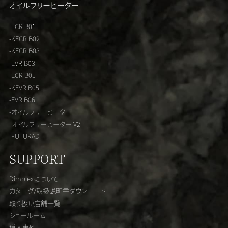
オイルフリーヒーター
-ECR B01
-KECR B02
-KECR B03
-EVR B03
-ECR B05
-KEVR B05
-EVR B06
-オイルフリーヒーター
-オイルフリーヒーター V2
-FUTURAD
SUPPORT
Dimplexについて
カタログ/取扱説明書ダウンロード
取り扱い店舗一覧
ショールーム
導入事例