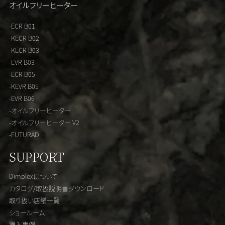
オイルフリーヒーター
-ECR B01
-KECR B02
-KECR B03
-EVR B03
-ECR B05
-KEVR B05
-EVR B06
-オイルフリーヒーター
-オイルフリーヒーター V2
-FUTURAD
SUPPORT
Dimplexについて
カタログ/取扱説明書ダウンロード
取り扱い店舗一覧
ショールーム
導入事例