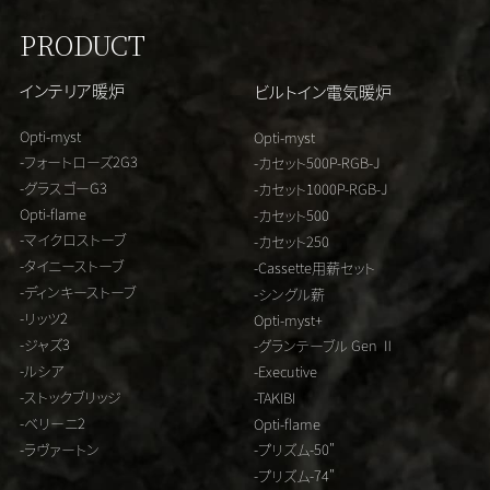
PRODUCT
インテリア暖炉
ビルトイン電気暖炉
Opti-myst
Opti-myst
-フォートローズ2G3
-カセット500P-RGB-J
-グラスゴーG3
-カセット1000P-RGB-J
Opti-flame
-カセット500
-マイクロストーブ
-カセット250
-タイニーストーブ
-Cassette用薪セット
-ディンキーストーブ
-シングル薪
-リッツ2
Opti-myst+
-ジャズ3
-グランテーブル Gen Ⅱ
-ルシア
-Executive
-ストックブリッジ
-TAKIBI
-ベリーニ2
Opti-flame
-ラヴァートン
-プリズム-50"
-プリズム-74"