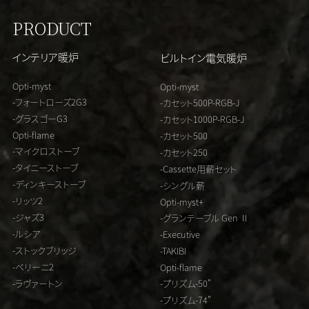
PRODUCT
インテリア暖炉
ビルトイン電気暖炉
Opti-myst
Opti-myst
-フォートローズ2G3
-カセット500P-RGB-J
-グラスゴーG3
-カセット1000P-RGB-J
Opti-flame
-カセット500
-マイクロストーブ
-カセット250
-タイニーストーブ
-Cassette用薪セット
-ディンキーストーブ
-シングル薪
-リッツ2
Opti-myst+
-ジャズ3
-グランテーブル Gen Ⅱ
-ルシア
-Executive
-ストックブリッジ
-TAKIBI
-ベリーニ2
Opti-flame
-ラヴァートン
-プリズム-50"
-プリズム-74"