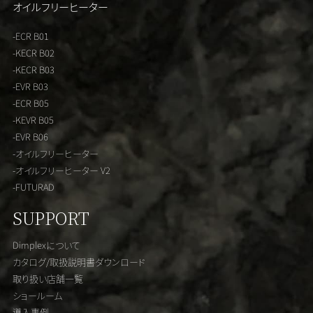
オイルフリーヒーター
-ECR B01
-KECR B02
-KECR B03
-EVR B03
-ECR B05
-KEVR B05
-EVR B06
-オイルフリーヒーター
-オイルフリーヒーター V2
-FUTURAD
SUPPORT
Dimplexについて
カタログ/取扱説明書ダウンロード
取り扱い店舗一覧
ショールーム
導入事例