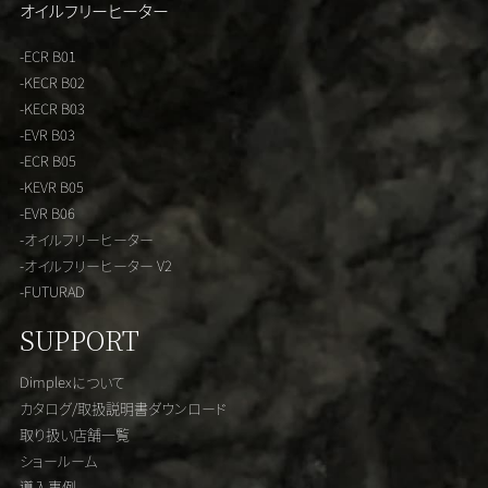
オイルフリーヒーター
-ECR B01
-KECR B02
-KECR B03
-EVR B03
-ECR B05
-KEVR B05
-EVR B06
-オイルフリーヒーター
-オイルフリーヒーター V2
-FUTURAD
SUPPORT
Dimplexについて
カタログ/取扱説明書ダウンロード
取り扱い店舗一覧
ショールーム
導入事例