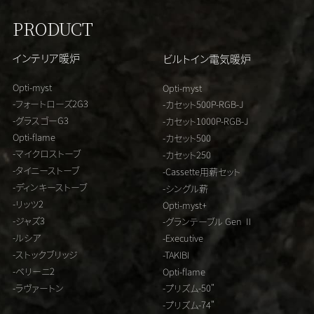
PRODUCT
インテリア暖炉
ビルトイン電気暖炉
Opti-myst
Opti-myst
-フォートローズ2G3
-カセット500P-RGB-J
-グラスゴーG3
-カセット1000P-RGB-J
Opti-flame
-カセット500
-マイクロストーブ
-カセット250
-タイニーストーブ
-Cassette用薪セット
-ディンキーストーブ
-シングル薪
-リッツ2
Opti-myst+
-ジャズ3
-グランテーブル Gen Ⅱ
-ルシア
-Executive
-ストックブリッジ
-TAKIBI
-ベリーニ2
Opti-flame
-ラヴァートン
-プリズム-50"
-プリズム-74"